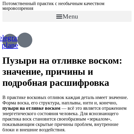
Потомственный практик с необычным качеством
мировоззрения
Menu
+7 (967) 028 77 44
+63 (966) 829 13 03
elegram-
plane
Пузыри на отливке воском:
значение, причины и
подробная расшифровка
В практике восковых отливок каждая деталь имеет значение.
Форма воска, его структура, наплывы, нити и, конечно,
пузыри на отливке воском
— всё это является отражением
энергетического состояния человека. Для яснознающего
практика воск становится своеобразным «зеркалом»,
показывающим скрытые причины проблем, внутренние
блоки и внешние воздействия.