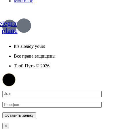
Мой блог
+7 (967) 028 77 44
+63 (966) 829 13 03
elegram-
plane
Политика конфиденциальности
It’s already yours
Все права защищены
Твой Путь © 2026
×