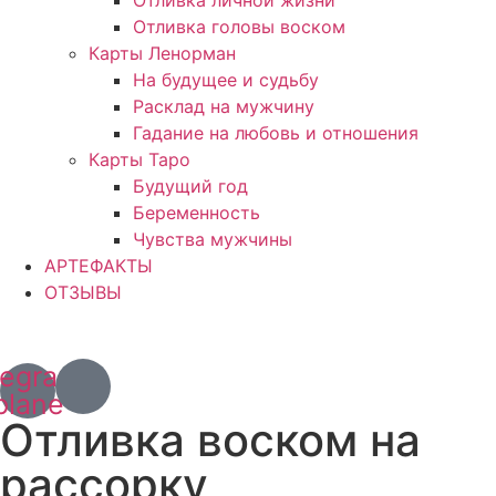
Отливка головы воском
Карты Ленорман
На будущее и судьбу
Расклад на мужчину
Гадание на любовь и отношения
Карты Таро
Будущий год
Беременность
Чувства мужчины
АРТЕФАКТЫ
ОТЗЫВЫ
+7 (967) 028 77 44
+63 (966) 829 13 03
legram-
plane
Отливка воском на
рассорку