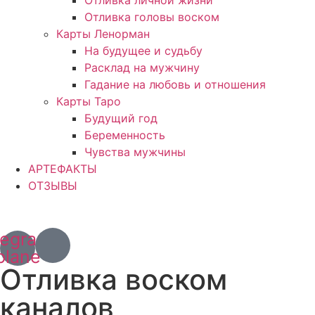
Отливка головы воском
Карты Ленорман
На будущее и судьбу
Расклад на мужчину
Гадание на любовь и отношения
Карты Таро
Будущий год
Беременность
Чувства мужчины
АРТЕФАКТЫ
ОТЗЫВЫ
+7 (967) 028 77 44
+63 (966) 829 13 03
legram-
plane
Отливка воском
каналов