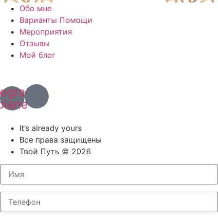
Обо мне
Варианты Помощи
Мероприятия
Отзывы
Мой блог
+7 (967) 028 77 44
+63 (966) 829 13 03
legram-
plane
Политика конфиденциальности
It’s already yours
Все права защищены
Твой Путь © 2026