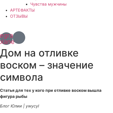
Чувства мужчины
АРТЕФАКТЫ
ОТЗЫВЫ
+7 (967) 028 77 44
+63 (966) 829 13 03
legram-
plane
Дом на отливке
воском – значение
символа
Статья для тех у кого при отливке воском вышла
фигура рыбы
Блог Юлии | ywycyl