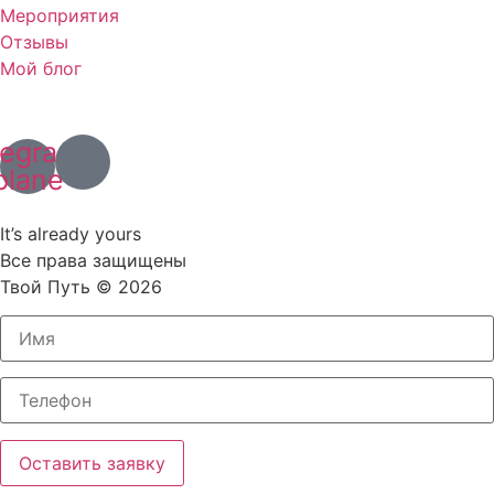
Мероприятия
Отзывы
Мой блог
+7 (967) 028 77 44
+63 (966) 829 13 03
legram-
plane
Политика конфиденциальности
It’s already yours
Все права защищены
Твой Путь © 2026