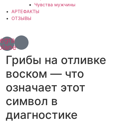
Чувства мужчины
АРТЕФАКТЫ
ОТЗЫВЫ
+7 (967) 028 77 44
+63 (966) 829 13 03
legram-
plane
Грибы на отливке
воском — что
означает этот
символ в
диагностике