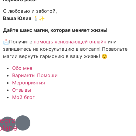
С любовью и заботой,
Ваша Юлия
🕯️✨
Дайте шанс магии, которая меняет жизнь!
📩Получите
помощь яснознающей онлайн
или
запишитесь на консультацию в вотсапп! Позвольте
магии вернуть гармонию в вашу жизнь! 😊
Обо мне
Варианты Помощи
Мероприятия
Отзывы
Мой блог
+7 (967) 028 77 44
+63 (966) 829 13 03
legram-
plane
Политика конфиденциальности