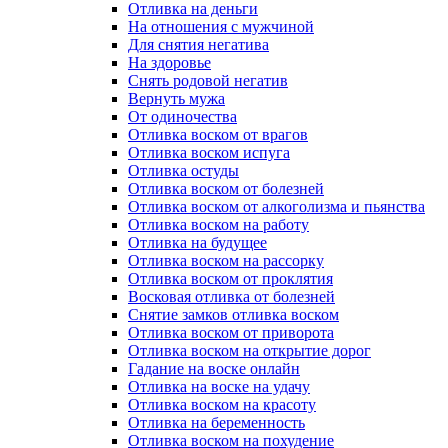
Отливка на деньги
На отношения с мужчиной
Для снятия негатива
На здоровье
Снять родовой негатив
Вернуть мужа
От одиночества
Отливка воском от врагов
Отливка воском испуга
Отливка остуды
Отливка воском от болезней
Отливка воском от алкоголизма и пьянства
Отливка воском на работу
Отливка на будущее
Отливка воском на рассорку
Отливка воском от проклятия
Восковая отливка от болезней
Снятие замков отливка воском
Отливка воском от приворота
Отливка воском на открытие дорог
Гадание на воске онлайн
Отливка на воске на удачу
Отливка воском на красоту
Отливка на беременность
Отливка воском на похудение