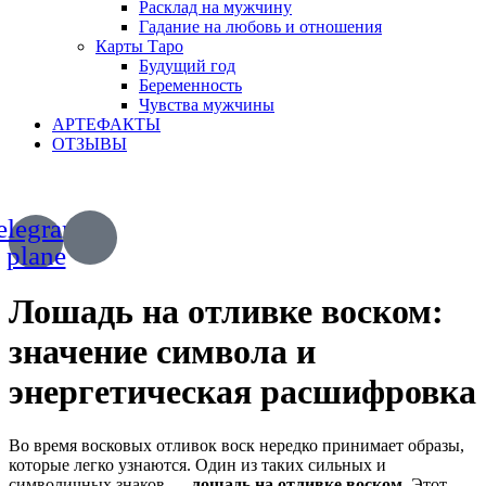
Расклад на мужчину
Гадание на любовь и отношения
Карты Таро
Будущий год
Беременность
Чувства мужчины
АРТЕФАКТЫ
ОТЗЫВЫ
+7 (967) 028 77 44
+63 (966) 829 13 03
elegram-
plane
Лошадь на отливке воском:
значение символа и
энергетическая расшифровка
Во время восковых отливок воск нередко принимает образы,
которые легко узнаются. Один из таких сильных и
символичных знаков —
лошадь на отливке воском
. Этот