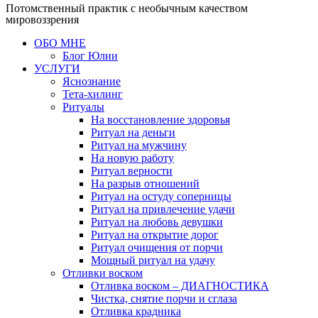
Потомственный практик с необычным качеством
мировоззрения
ОБО МНЕ
Блог Юлии
УСЛУГИ
Яснознание
Тета-хилинг
Ритуалы
На восстановление здоровья
Ритуал на деньги
Ритуал на мужчину
На новую работу
Ритуал верности
На разрыв отношений
Ритуал на остуду соперницы
Ритуал на привлечение удачи
Ритуал на любовь девушки
Ритуал на открытие дорог
Ритуал очищения от порчи
Мощный ритуал на удачу
Отливки воском
Отливка воском – ДИАГНОСТИКА
Чистка, снятие порчи и сглаза
Отливка крадника