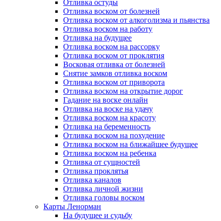
Отливка остуды
Отливка воском от болезней
Отливка воском от алкоголизма и пьянства
Отливка воском на работу
Отливка на будущее
Отливка воском на рассорку
Отливка воском от проклятия
Восковая отливка от болезней
Снятие замков отливка воском
Отливка воском от приворота
Отливка воском на открытие дорог
Гадание на воске онлайн
Отливка на воске на удачу
Отливка воском на красоту
Отливка на беременность
Отливка воском на похудение
Отливка воском на ближайшее будущее
Отливка воском на ребенка
Отливка от сущностей
Отливка проклятья
Отливка каналов
Отливка личной жизни
Отливка головы воском
Карты Ленорман
На будущее и судьбу