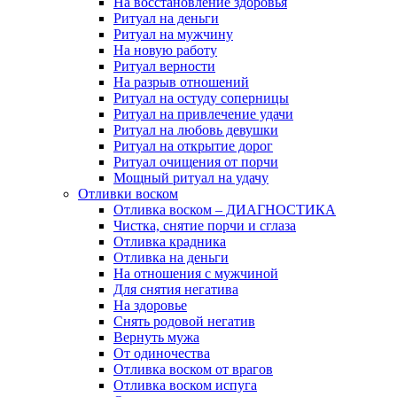
На восстановление здоровья
Ритуал на деньги
Ритуал на мужчину
На новую работу
Ритуал верности
На разрыв отношений
Ритуал на остуду соперницы
Ритуал на привлечение удачи
Ритуал на любовь девушки
Ритуал на открытие дорог
Ритуал очищения от порчи
Мощный ритуал на удачу
Отливки воском
Отливка воском – ДИАГНОСТИКА
Чистка, снятие порчи и сглаза
Отливка крадника
Отливка на деньги
На отношения с мужчиной
Для снятия негатива
На здоровье
Снять родовой негатив
Вернуть мужа
От одиночества
Отливка воском от врагов
Отливка воском испуга