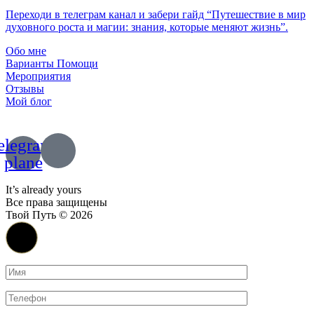
Переходи в телеграм канал и забери гайд “Путешествие в мир
духовного роста и магии: знания, которые меняют жизнь”.
Обо мне
Варианты Помощи
Мероприятия
Отзывы
Мой блог
+7 (967) 028 77 44
+63 (966) 829 13 03
elegram-
plane
Политика конфиденциальности
It’s already yours
Все права защищены
Твой Путь © 2026