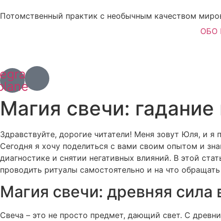
Перейти
Потомственный практик с необычным качеством миро
к
содержимому
ОБО
+7 (967) 028 77 44
+63 (966) 829 13 03
legram-
plane
Магия свечи: гадание 
Здравствуйте, дорогие читатели! Меня зовут Юля, и я
Сегодня я хочу поделиться с вами своим опытом и знан
диагностике и снятии негативных влияний. В этой стать
проводить ритуалы самостоятельно и на что обращать
Магия свечи: древняя сила
Свеча – это не просто предмет, дающий свет. С древн