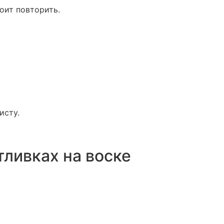
тоит повторить.
исту.
тливках на воске