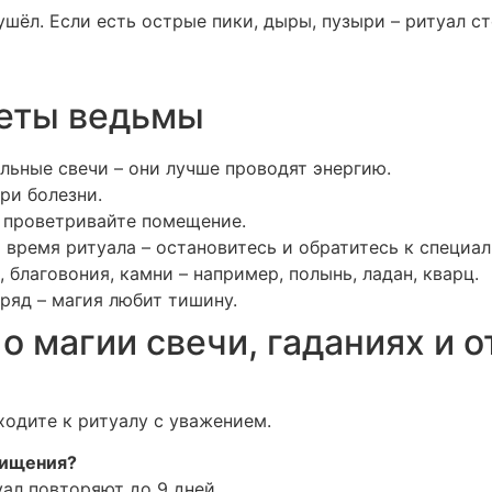
ушёл. Если есть острые пики, дыры, пузыри – ритуал с
веты ведьмы
альные свечи – они лучше проводят энергию.
ри болезни.
и проветривайте помещение.
 время ритуала – остановитесь и обратитесь к специал
благовония, камни – например, полынь, ладан, кварц.
ряд – магия любит тишину.
 магии свечи, гаданиях и о
ходите к ритуалу с уважением.
чищения?
уал повторяют до 9 дней.