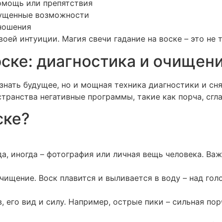
омощь или препятствия
пущенные возможности
тношения
ей интуиции. Магия свечи гадание на воске – это не т
оске: диагностика и очищен
знать будущее, но и мощная техника диагностики и сня
транства негативные программы, такие как порча, сгла
ске?
да, иногда – фотография или личная вещь человека. Важ
чищение. Воск плавится и выливается в воду – над гол
 его вид и силу. Например, острые пики – сильная порч