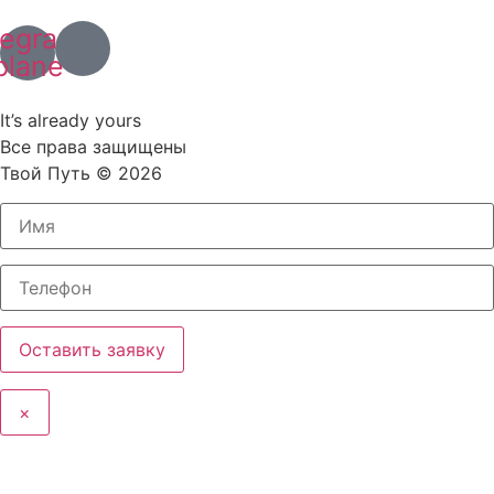
+63 (966) 829 13 03
legram-
plane
Политика конфиденциальности
It’s already yours
Все права защищены
Твой Путь © 2026
×