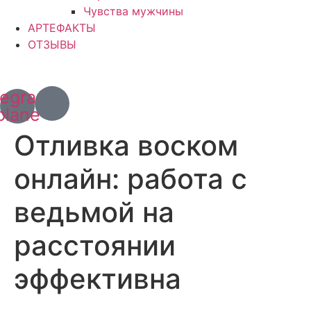
Чувства мужчины
АРТЕФАКТЫ
ОТЗЫВЫ
+7 (967) 028 77 44
+63 (966) 829 13 03
legram-
plane
Отливка воском
онлайн: работа с
ведьмой на
расстоянии
эффективна