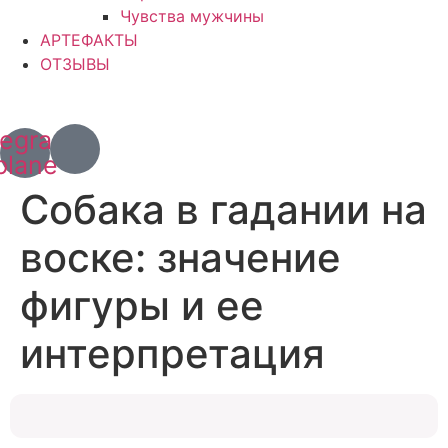
Чувства мужчины
АРТЕФАКТЫ
ОТЗЫВЫ
+7 (967) 028 77 44
+63 (966) 829 13 03
legram-
plane
Собака в гадании на
воске: значение
фигуры и ее
интерпретация