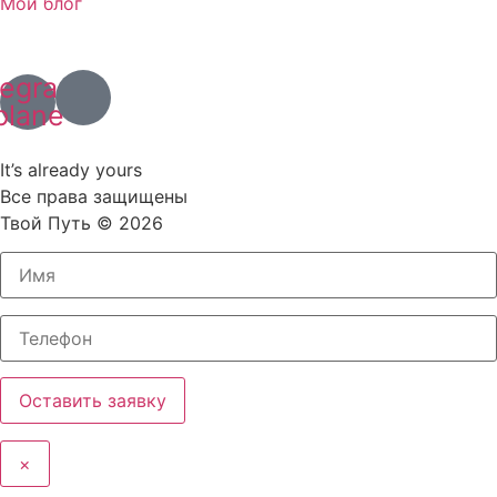
Мой блог
+7 (967) 028 77 44
+63 (966) 829 13 03
legram-
plane
Политика конфиденциальности
It’s already yours
Все права защищены
Твой Путь © 2026
×