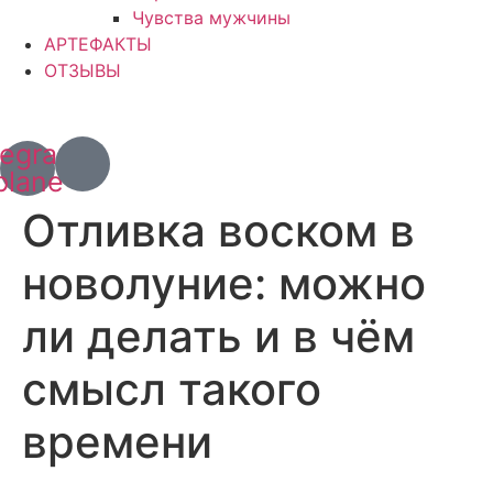
Чувства мужчины
АРТЕФАКТЫ
ОТЗЫВЫ
+7 (967) 028 77 44
+63 (966) 829 13 03
legram-
plane
Отливка воском в
новолуние: можно
ли делать и в чём
смысл такого
времени