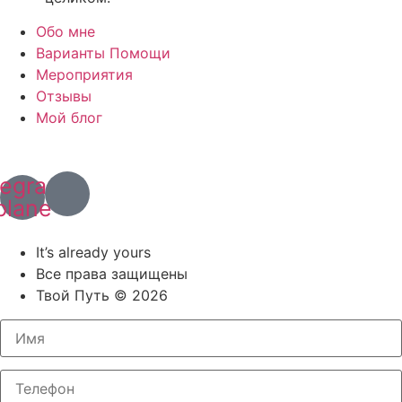
Обо мне
Варианты Помощи
Мероприятия
Отзывы
Мой блог
+7 (967) 028 77 44
+63 (966) 829 13 03
legram-
plane
Политика конфиденциальности
It’s already yours
Все права защищены
Твой Путь © 2026